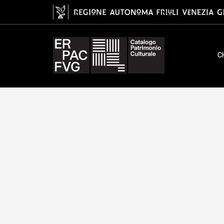
albumina/ carta, Zanutto Mino
C