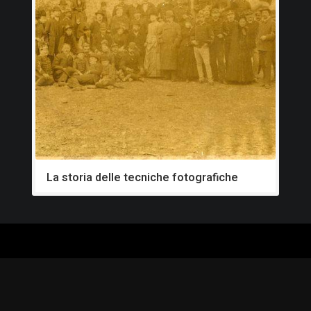
La storia delle tecniche fotografiche
ALOGO
CHI SIAMO
RISORSE
CORSI
Contatti
Formazione - Musei
EI
Cosa facciamo
Formazione - Biblioteche
PPA