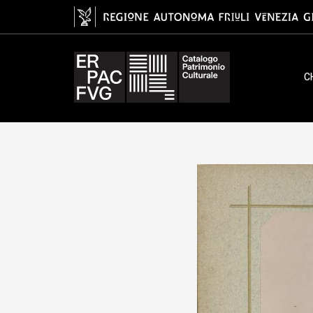
albumina/ carta, Foramitti E.
C