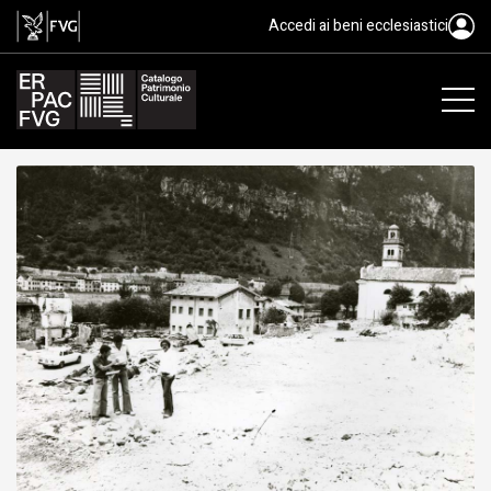
gelatina ai sali d'argento/ carta
Accedi ai beni ecclesiastici