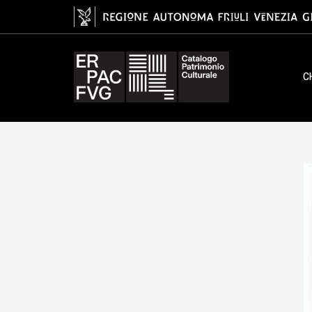
gelatina ai sali d'argento/ carta, 
C