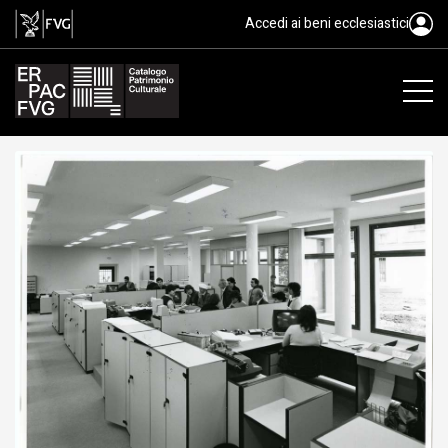
gelatina ai sali d'argento/ carta, 
Accedi ai beni ecclesiastici