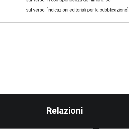
sul verso, in corrispondenza del timbro: 98
sul verso: [indicazioni editoriali per la pubblicazione]
Relazioni