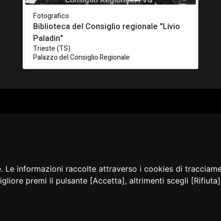
Fotografico
Biblioteca del Consiglio regionale "Livio
Paladin"
Trieste (TS)
Palazzo del Consiglio Regionale
ALOGO
CHI SIAMO
RISORSE
CORSI
Contatti
Formazione - Musei
EI
Cosa facciamo
Formazione - Biblioteche
PPA
La nostra storia
Progetti
EVIDENZA
Convegni, seminari, event
BLICAZIONI
e. Le informazioni raccolte attraverso i cookies di tracciam
AMMER
igliore premi il pulsante [Accetta], altrimenti scegli [Rifiut
sibilità
Privacy e Note
Cookie
Amministrazione
Dichia
legali
policy
trasparente
accessi