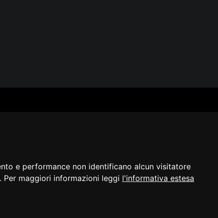
SERVIZI
SEGUICI
Archivio fotografico
Biblioteca
Formazione e consulenza
i
ento e performance non identificano alcun visitatore
a]. Per maggiori informazioni leggi
l'informativa estesa
razione di
Cambio preferenze
©2023 - ERPAC
bilità
cookie
FVG