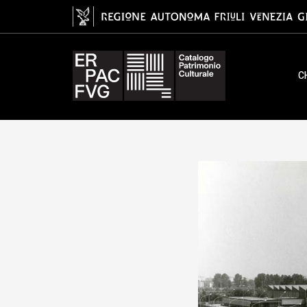
gelatina ai sali d'argento/ carta, 
C