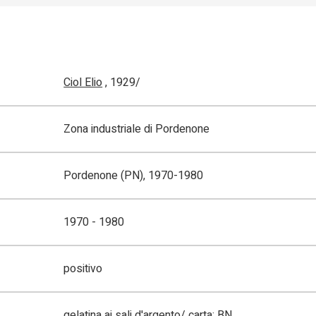
Ciol Elio
, 1929/
Zona industriale di Pordenone
Pordenone (PN), 1970-1980
1970 - 1980
positivo
gelatina ai sali d'argento/ carta; BN