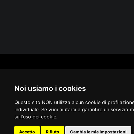
CAT
PER
MUS
Noi usiamo i cookies
MA
IN 
PUB
Questo sito NON utilizza alcun cookie di profilazion
individuale. Se vuoi aiutarci a garantire un servizio m
sull'uso dei cookie
.
Acces
Accetto
Rifiuto
Cambia le mie impostazioni