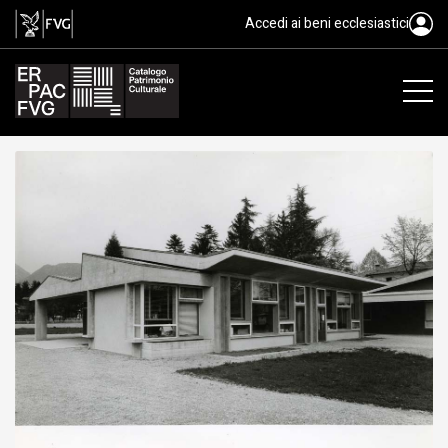
gelatina ai sali d'argento/ carta, 
Accedi ai beni ecclesiastici