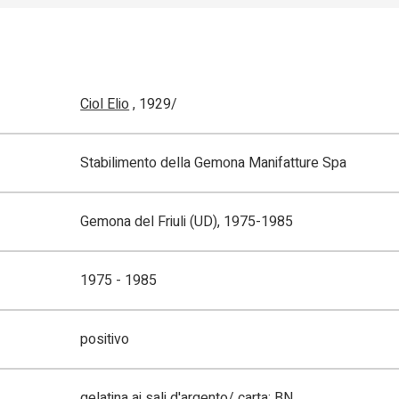
Ciol Elio
, 1929/
Stabilimento della Gemona Manifatture Spa
Gemona del Friuli (UD), 1975-1985
1975 - 1985
positivo
gelatina ai sali d'argento/ carta; BN