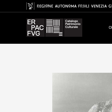
gelatina ai sali d'argento/ carta, 
C