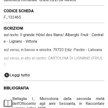
Biblioteca comunale "Bruna Lizzi De Minicis"
CODICE SCHEDA
F_132465
ISCRIZIONI
sul recto: Il grande Hôtel des Bains/ Alberghi: Friuli - Central
e - Lignano - Vittoria
sul verso, in basso a sinistra: 79720 Ediz. Paolini - Latisana
sul verso, in alto al centro: CARTOLINA DI LIGNANO (FRIUL
I)
sul verso, al centro: LATISANA
Leggi tutto
sul verso, a sinistra: Lignano 29-7/ affettuosamente/ Antoni
etta/ Carlo Pia Franca
BIBLIOGRAFIA
sul verso, a destra: Signora/ Maria Ballico - Bearzi/ Udine Co
Battaglia I., Microstoria dalla seconda metà
droipo
dell'Ottocento agli anni Sessanta, in Raccontare