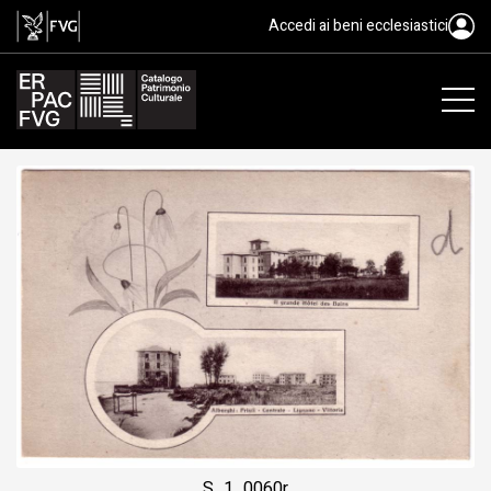
procedimento tipografico/ carta
Accedi ai beni ecclesiastici
S_1_0060r