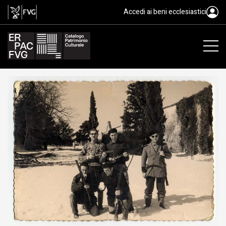
gelatina ai sali d'argento/ carta
Accedi ai beni ecclesiastici