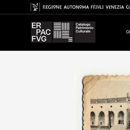
gelatina ai sali d'argento/ carta
C