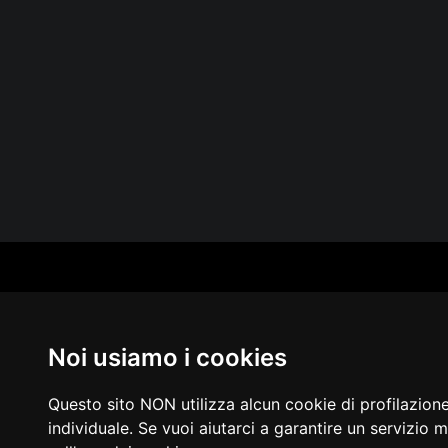
CAT
PER
MUS
Noi usiamo i cookies
MA
IN 
PUB
Questo sito NON utilizza alcun cookie di profilazion
individuale. Se vuoi aiutarci a garantire un servizio m