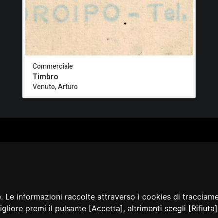
Commerciale
Timbro
Venuto, Arturo
ALOGO
CHI SIAMO
RISORSE
CORSI
Contatti
Formazione - Musei
EI
Cosa facciamo
Formazione - Biblioteche
PPA
La nostra storia
Progetti
EVIDENZA
Convegni, seminari, event
BLICAZIONI
e. Le informazioni raccolte attraverso i cookies di tracciam
AMMER
igliore premi il pulsante [Accetta], altrimenti scegli [Rifiut