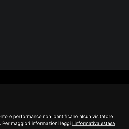
SERVIZI
SEGUICI
Archivio fotografico
Biblioteca
Formazione e consulenza
i
ento e performance non identificano alcun visitatore
a]. Per maggiori informazioni leggi
l'informativa estesa