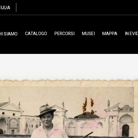
, Venuto Arturo
CATALOGO
PERCORSI
MUSEI
MAPPA
IN EV
HI SIAMO