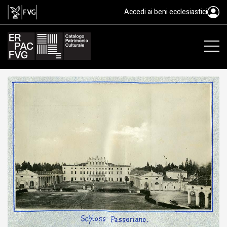
gelatina ai sali d'argento/ carta
Accedi ai beni ecclesiastici