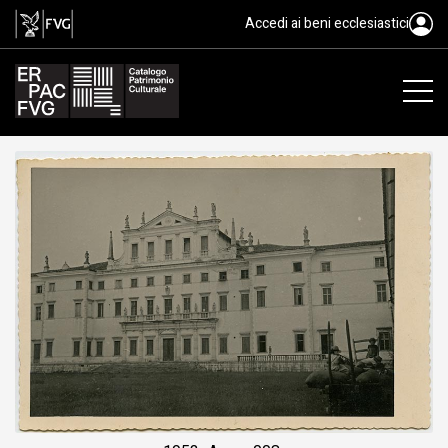
gelatina ai sali d'argento/ carta
Accedi ai beni ecclesiastici