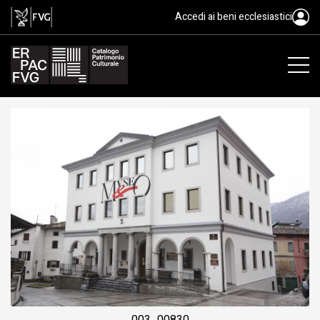
Museo pinacoteca Marco Davanzo
Accedi ai beni ecclesiastici