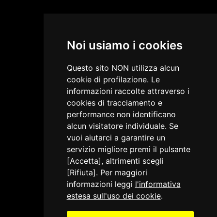
conservati anche i resti della tomba di Francesco Ulderico
della Torre (1656-1695), rinvenuti nella chiesa della Beata
Vergine Addolorata. Il Capitano promosse la costruzione di
Noi usiamo i cookies
diversi edifici pubblici, tra cui proprio la Loggia dei Mercanti,
le cui interessanti vicende sono riportate dettagliatamente
Questo sito NON utilizza alcun
nella relativa scheda di architettura.
cookie di profilazione. Le
informazioni raccolte attraverso i
cookies di tracciamento e
performance non identificano
alcun visitatore individuale. Se
vuoi aiutarci a garantire un
servizio migliore premi il pulsante
[Accetta], altrimenti scegli
[Rifiuta]. Per maggiori
informazioni leggi
l'informativa
estesa sull'uso dei cookie
.