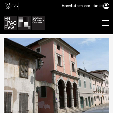
Museo lapidario civico, storico
Accedi ai beni ecclesiastici