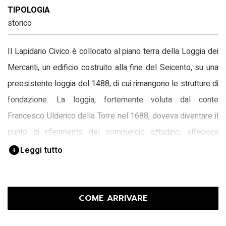
TIPOLOGIA
storico
Il Lapidario Civico è collocato al piano terra della Loggia dei
Mercanti, un edificio costruito alla fine del Seicento, su una
preesistente loggia del 1488, di cui rimangono le strutture di
fondazione. La loggia, fortemente voluta dal conte
Francesco Ulderico della Torre nel 1688, doveva diventare il
punto di riferimento del commercio cittadino, all’epoca
talmente avanzato da competere e superare quello di
Leggi tutto
Gorizia, mentre il primo piano era riservato a luogo di
incontro della nobiltà locale. Il loggiato dell’edificio, formato
da tre archi evidenziati da una serie di bugne disposte a
COME ARRIVARE
raggiera, dal 1939 ospita il Lapidario Civico e accoglie anche