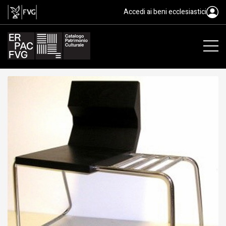
oggetto di design, Kallio Sami J
Accedi ai beni ecclesiastici