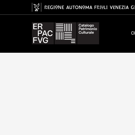
altare, maestranze veneto-friula
C