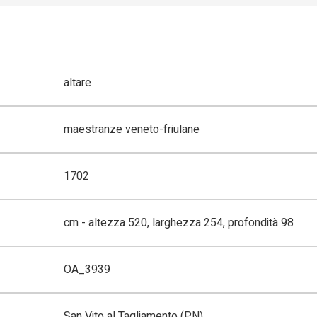
altare
maestranze veneto-friulane
1702
cm - altezza 520, larghezza 254, profondità 98
OA_3939
San Vito al Tagliamento (PN)