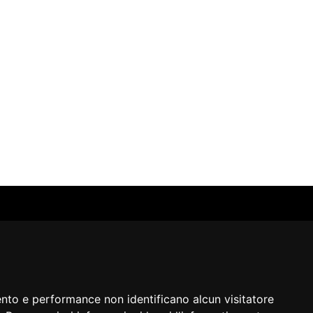
SERVIZI
SEGUICI
Archivio fotografico
Biblioteca
Formazione e consulenza
i
ento e performance non identificano alcun visitatore