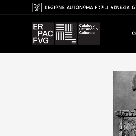
paliotto, bottega friulana, XVII
C