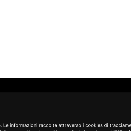
ALOGO
CHI SIAMO
RISORSE
CORSI
Contatti
Formazione - Musei
EI
Cosa facciamo
Formazione - Biblioteche
PPA
La nostra storia
Progetti
EVIDENZA
Convegni, seminari, event
BLICAZIONI
e. Le informazioni raccolte attraverso i cookies di tracciam
AMMER