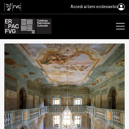
dipinto murale, Fossati Domenic
Accedi ai beni ecclesiastici