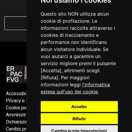
Noi usiamo i cookies
Questo sito NON utilizza alcun
cookie di profilazione. Le
VEDI TUTTE
informazioni raccolte attraverso i
cookies di tracciamento e
performance non identificano
alcun visitatore individuale. Se
vuoi aiutarci a garantire un
servizio migliore premi il pulsante
[Accetta], altrimenti scegli
[Rifiuta]. Per maggiori
informazioni leggi
l'informativa
estesa sull'uso dei cookie
.
Accessibilità
Privacy e Note legali
Accetto
Cookie policy
Amministrazione trasparente
Rifiuto
Dichiarazione di accessibilità
Cambio preferenze cookie
Cambia le mie impostazioni