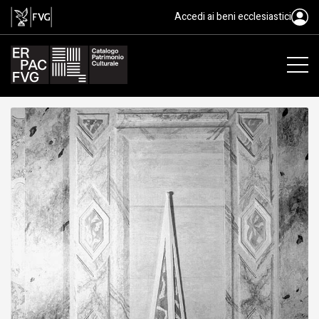
decorazione plastica, XVIII
Accedi ai beni ecclesiastici