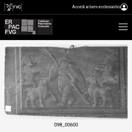
tavoletta da soffitto, ambito fri
Accedi ai beni ecclesiastici
098_00600