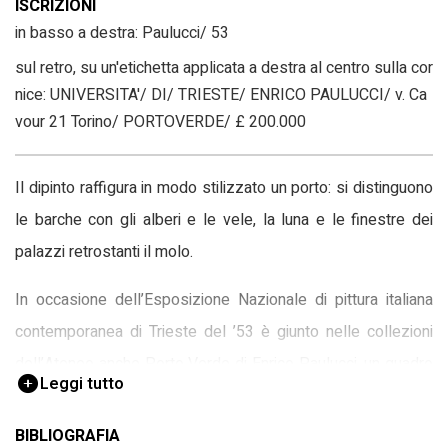
ISCRIZIONI
in basso a destra: Paulucci/ 53
sul retro, su un'etichetta applicata a destra al centro sulla cor
nice: UNIVERSITA'/ DI/ TRIESTE/ ENRICO PAULUCCI/ v. Ca
vour 21 Torino/ PORTOVERDE/ £ 200.000
Il dipinto raffigura in modo stilizzato un porto: si distinguono
le barche con gli alberi e le vele, la luna e le finestre dei
palazzi retrostanti il molo.
In occasione dell’Esposizione Nazionale di pittura italiana
contemporanea di Trieste del ’53 è giunto nelle collezioni
dell’Ateneo anche Porto Verde di Enrico Paulucci, un quadro
Leggi tutto
di forte impatto visivo che si impone per le grandi
dimensioni. È una tematica ricorrente, oggetto di riflessione
BIBLIOGRAFIA