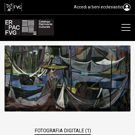
Omaggio a Garcia Lorca, dipinto
Accedi ai beni ecclesiastici
FOTOGRAFIA DIGITALE (1)