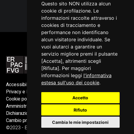
Questo sito NON utilizza alcun
esperienze formali e il dipinto che traspare in filigrana è
cookie di profilazione. Le
Pesca notturna ad Antibes di Pablo Picasso (1939).
informazioni raccolte attraverso i
cookies di tracciamento e
performance non identificano
alcun visitatore individuale. Se
vuoi aiutarci a garantire un
servizio migliore premi il pulsante
[Accetta], altrimenti scegli
[Rifiuta]. Per maggiori
informazioni leggi
l'informativa
estesa sull'uso dei cookie
.
Accessibilità
Privacy e Note legali
Accetto
Cookie policy
Amministrazione trasparente
Rifiuto
Dichiarazione di accessibilità
Cambio preferenze cookie
Cambia le mie impostazioni
©2023 - ERPAC FVG