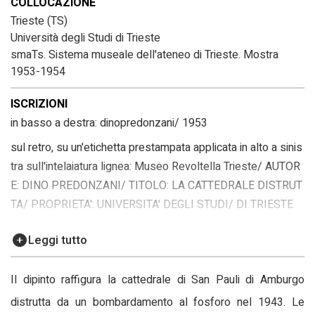
COLLOCAZIONE
Trieste (TS)
Università degli Studi di Trieste
smaTs. Sistema museale dell'ateneo di Trieste. Mostra
1953-1954
ISCRIZIONI
in basso a destra: dinopredonzani/ 1953
sul retro, su un'etichetta prestampata applicata in alto a sinis
tra sull'intelaiatura lignea: Museo Revoltella Trieste/ AUTOR
E: DINO PREDONZANI/ TITOLO: LA CATTEDRALE DISTRUT
TA/ PROPRIETA': UNIVERSITA' DEGLI STUDI/ DI TRIESTE
sul retro, su un'etichetta prestampata applicata in alto al cent
Leggi tutto
ro sull'intelaiatura e sulla cornice: XXVI ESPOSIZIONE BIEN
NALE INTERNAZIONALE D'ARTE - VENEZIA 1952/ ARTISTI
Il dipinto raffigura la cattedrale di San Pauli di Amburgo
INVITATI/ Nome e Cognome Dino Predonzani/ Titolo dell'op
distrutta da un bombardamento al fosforo nel 1943. Le
era "Natura"/ Prezzo di vendita £ 200.000/ Proprietario l'aut