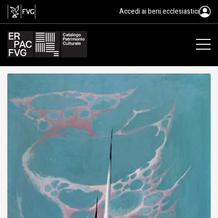
La cattedrale distrutta, dipinto
Accedi ai beni ecclesiastici