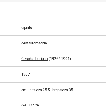
dipinto
centauromachia
Ceschia Luciano
(1926/ 1991)
1957
cm - altezza 25.5, larghezza 35
OA_56176