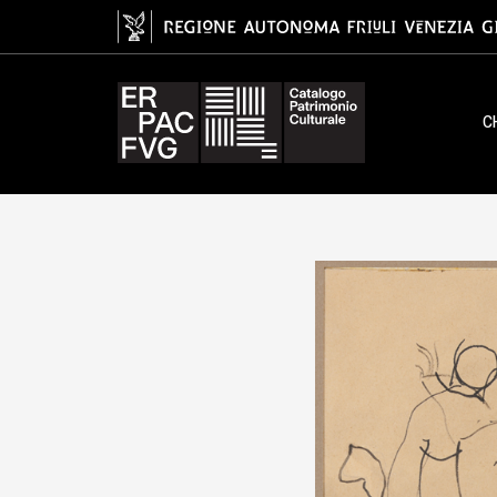
Centauromachia, dipinto, Cesch
C