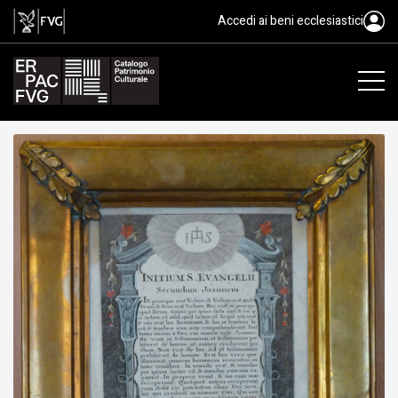
Initium S. Evangelii Secundum 
Accedi ai beni ecclesiastici