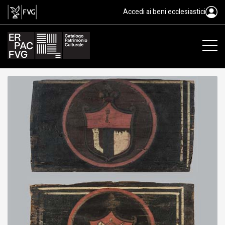
soffitto, ambito friulano, XV
Accedi ai beni ecclesiastici