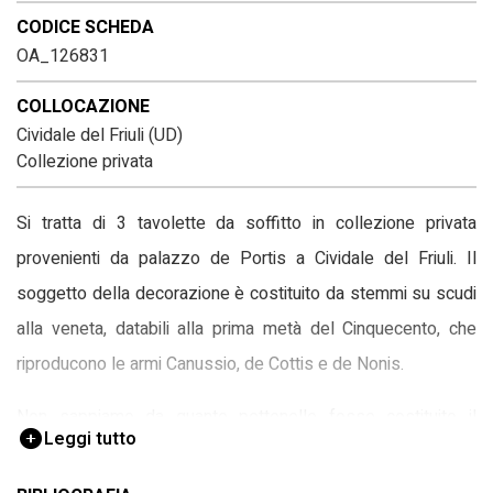
CODICE SCHEDA
OA_126831
COLLOCAZIONE
Cividale del Friuli (UD)
Collezione privata
Si tratta di 3 tavolette da soffitto in collezione privata
provenienti da palazzo de Portis a Cividale del Friuli. Il
soggetto della decorazione è costituito da stemmi su scudi
alla veneta, databili alla prima metà del Cinquecento, che
riproducono le armi Canussio, de Cottis e de Nonis.
Non sappiamo da quante pettenelle fosse costituito il
Leggi tutto
soffitto e nemmeno quale fosse la tipologia decorativa di
cantinelle e cornici.