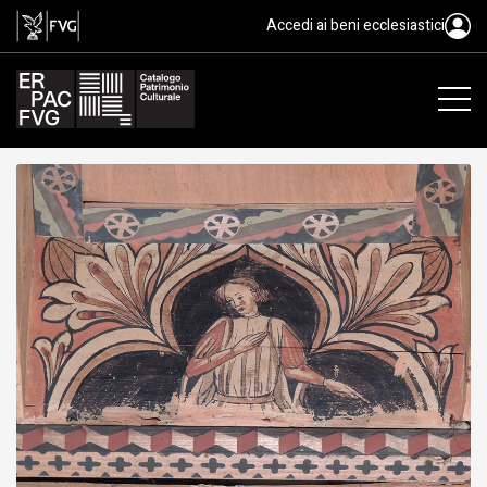
tavoletta da soffitto, ambito fri
Accedi ai beni ecclesiastici