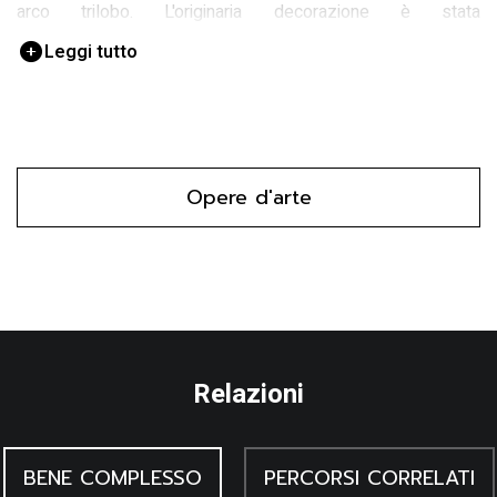
arco trilobo. L'originaria decorazione è stata
successivamente occultata da una decorazione che simula
Leggi tutto
una archeggiata.
Opere d'arte
Relazioni
BENE COMPLESSO
PERCORSI CORRELATI