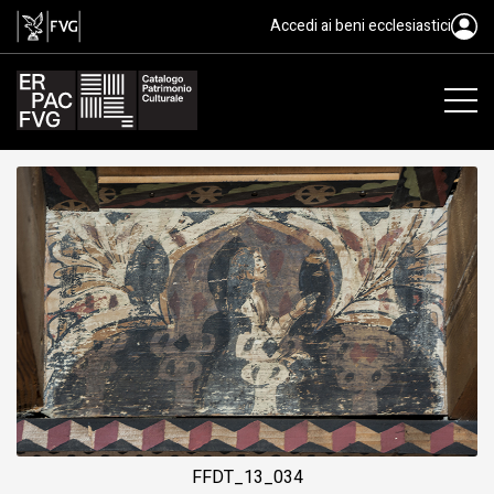
tavoletta da soffitto, ambito fri
Accedi ai beni ecclesiastici
FFDT_13_034