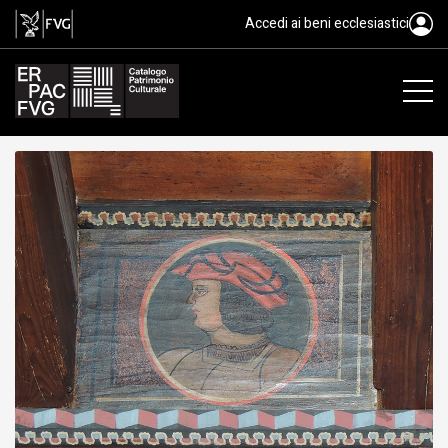
tavoletta da soffitto, ambito fri
Accedi ai beni ecclesiastici