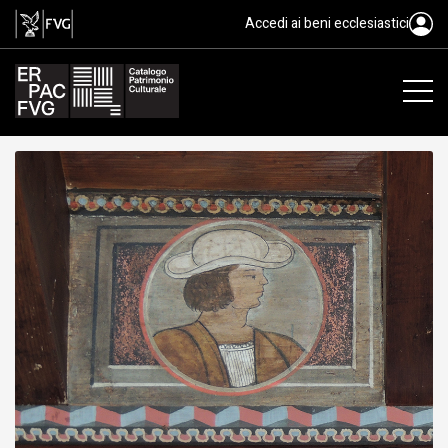
tavoletta da soffitto, ambito fri
Accedi ai beni ecclesiastici