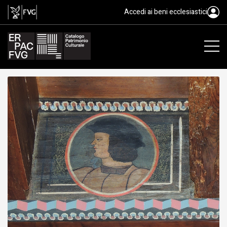
tavoletta da soffitto, ambito fri
Accedi ai beni ecclesiastici