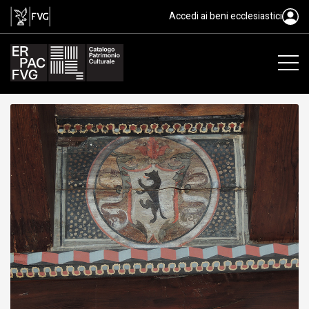
tavoletta da soffitto, ambito fri
Accedi ai beni ecclesiastici