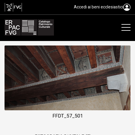
soffitto, ambito friulano, XVI
Accedi ai beni ecclesiastici
FFDT_57_501