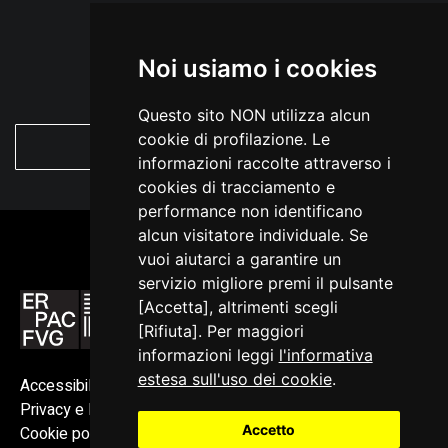
matrimonio con Cornelia. Inoltre, è possibile circoscrivere
con molta precisione anche il momento della realizzazione
Noi usiamo i cookies
dei soffitti, avvenuta necessariamente tra il 1536, data del
Questo sito NON utilizza alcun
matrimonio, e il 1544, anno in cui muore Soldoniero. I soffitti
cookie di profilazione. Le
VEDI TUTTE
vanno assegnati alla stessa bottega responsabile
informazioni raccolte attraverso i
dell’esecuzione delle tavolette di palazzo de Portis a
cookies di tracciamento e
performance non identificano
Cividale del Friuli, di casa Cavazzini e dell’edificio nel
alcun visitatore individuale. Se
complesso della Fondazione Casa secolare delle Zitelle a
vuoi aiutarci a garantire un
Udine. Quanto alla presenza di 13 pettenelle con la
servizio migliore premi il pulsante
[Accetta], altrimenti scegli
raffigurazione della statua equestre di Marco Aurelio, il
[Rifiuta]. Per maggiori
motivo di questa scelta va probabilmente ricondotto al
informazioni leggi
l'informativa
clamore suscitato dallo spostamento della statua in piazza
estesa sull'uso dei cookie
.
Accessibilità
Campidoglio – tanto che per l’occasione venne istituita la
Privacy e Note legali
Accetto
Cookie policy
carica onorifica di ‘Custode del Cavallo’ –, avvenuto nel 1538