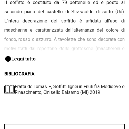
Il soffitto è costituito da 79 pettenelle ed è posto al
secondo piano del castello di Strassoldo di sotto (Ud).
L’intera decorazione del soffitto è affidata all’uso di
mascherine e caratterizzata dall’alternanza del colore di
fondo, rosso o azzurro. A tavolette che sono decorate con
motivi tratti dal repertorio delle grottesche (mascheroni e
sirene vegetali) e con scene e figure tratte da stampe e
Leggi tutto
incisioni coeve, si alternano tavolette con stemmi. Questi
BIBLIOGRAFIA
ultimi sono inseriti su scudi sagomati e posti su un fondo
circoscritto da una semplice cornice rettangolare;
Fratta de Tomas F., Soffitti lignei in Friuli fra Medioevo e
Rinascimento, Cinisello Balsamo (MI) 2019
completano la decorazione nastri svolazzanti e due rametti
probabilmente di alloro. In ben 13 pettenelle è raffigurata la
statua equestre di Marco Aurelio.
Nel soffitto uno stemma insolito, di tipo ‘matrimoniale’, è