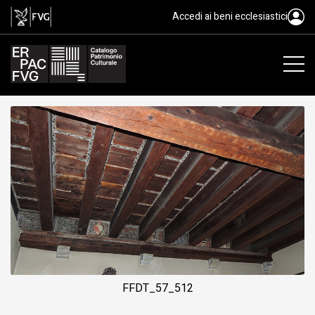
soffitto, ambito friulano, XVI
Accedi ai beni ecclesiastici
FFDT_57_512