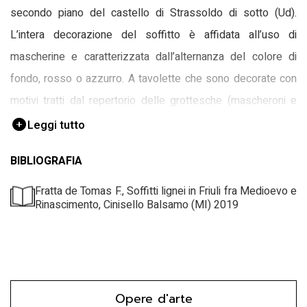
secondo piano del castello di Strassoldo di sotto (Ud).
L’intera decorazione del soffitto è affidata all’uso di
mascherine e caratterizzata dall’alternanza del colore di
fondo, rosso o azzurro. A tavolette che sono decorate con
motivi tratti dal repertorio delle grottesche (mascheroni e
sirene vegetali) e con scene e figure tratte da stampe e
Leggi tutto
incisioni coeve, si alternano tavolette con stemmi. Questi
BIBLIOGRAFIA
ultimi sono inseriti su scudi sagomati e posti su un fondo
circoscritto da una semplice cornice rettangolare;
Fratta de Tomas F., Soffitti lignei in Friuli fra Medioevo e
Rinascimento, Cinisello Balsamo (MI) 2019
completano la decorazione nastri svolazzanti e due rametti
probabilmente di alloro. Sono presenti pettenelle con figure
di armati: la prima con una figura di armato con cane, la
seconda con tre figure di spalle (rispettivamente con lancia,
Opere d'arte
con cane, con mazza d’arme).