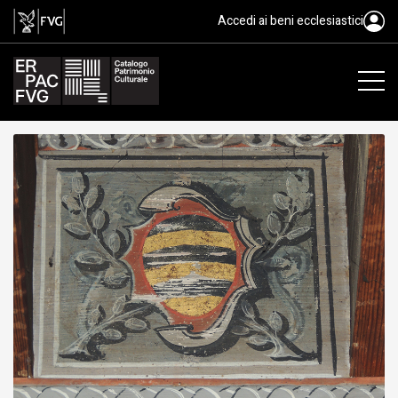
tavoletta da soffitto, ambito fri
Accedi ai beni ecclesiastici