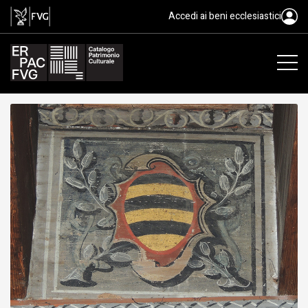
tavoletta da soffitto, ambito fri
Accedi ai beni ecclesiastici