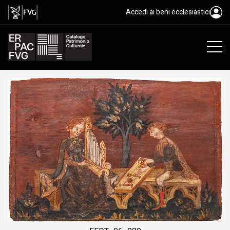
tavoletta da soffitto, Baietto An
Accedi ai beni ecclesiastici