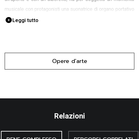
musicale con protagonisti una suonatrice di organo portativo
e un suonatore di salterio a percussione seduti su una
Leggi tutto
elaborata panca tipicamente gotica.
Opere d'arte
Relazioni