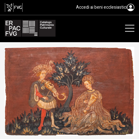
tavoletta da soffitto, Baietto An
Accedi ai beni ecclesiastici