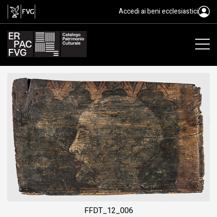
tavoletta da soffitto, ambito fri
Accedi ai beni ecclesiastici
FFDT_12_006