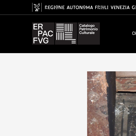
tavoletta da soffitto, ambito fri
C