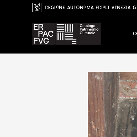
tavoletta da soffitto, ambito fri
C