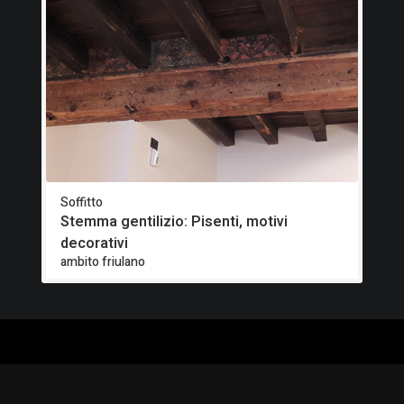
Soffitto
Stemma gentilizio: Pisenti, motivi
decorativi
ambito friulano
ALOGO
CHI SIAMO
RISORSE
CORSI