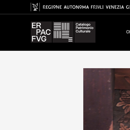
tavoletta da soffitto, ambito fri
C