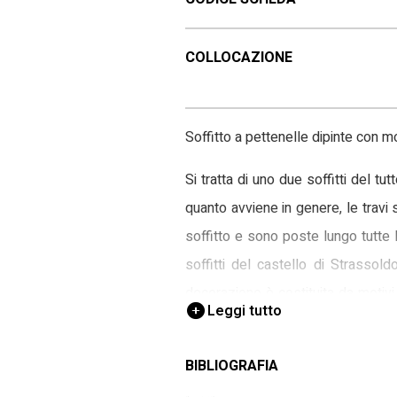
COLLOCAZIONE
Soffitto a pettenelle dipinte con mo
Si tratta di uno due soffitti del tu
quanto avviene in genere, le travi
soffitto e sono poste lungo tutte l
soffitti del castello di Strasso
decorazione è costituita da motiv
Leggi tutto
stilizzate, rispetto ad altre produ
Udine), vasi ornamentali, animali f
BIBLIOGRAFIA
su scudi ‘accartocciati’, in alcuni 