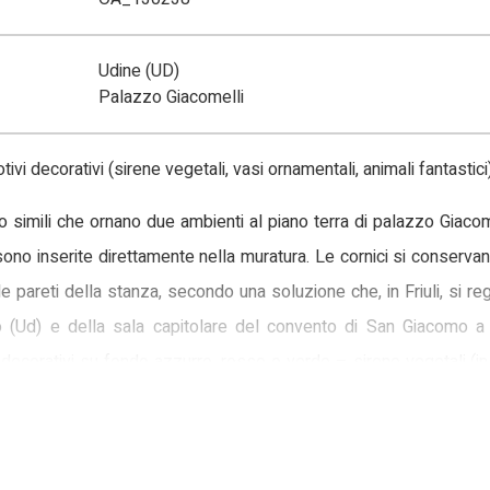
Udine (UD)
Palazzo Giacomelli
tivi decorativi (sirene vegetali, vasi ornamentali, animali fantastic
tto simili che ornano due ambienti al piano terra di palazzo Giacom
 sono inserite direttamente nella muratura. Le cornici si conserv
e pareti della stanza, secondo una soluzione che, in Friuli, si r
ldo (Ud) e della sala capitolare del convento di San Giacomo a
i decorativi su fondo azzurro, rosso o verde – sirene vegetali (
zioni come, per esempio, quelle dei palazzi Pisenti Stringher a C
antastici – e stemmi su un fondo color ocra, rosso o verde. Questi
casi incorniciati da elementi vegetali, in altri accompagnati da du