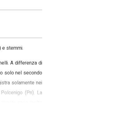
i) e stemmi.
elli. A differenza di
ano solo nel secondo
egistra solamente nei
 Polcenigo (Pn). La
in questo caso molto
ividale o Andriotti a
 ultimi sono inseriti
e nastri svolazzanti,