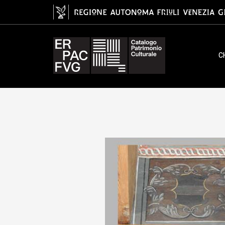
soffitto, ambito friulano, XVI
C