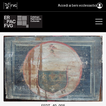
tavoletta da soffitto, ambito fri
Accedi ai beni ecclesiastici