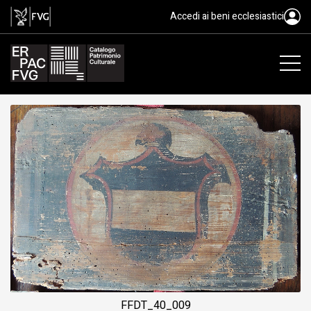
tavoletta da soffitto, ambito fri
Accedi ai beni ecclesiastici
FFDT_40_009