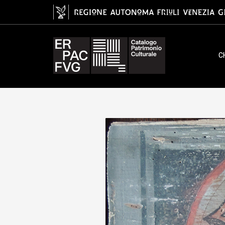
tavoletta da soffitto, ambito fri
C