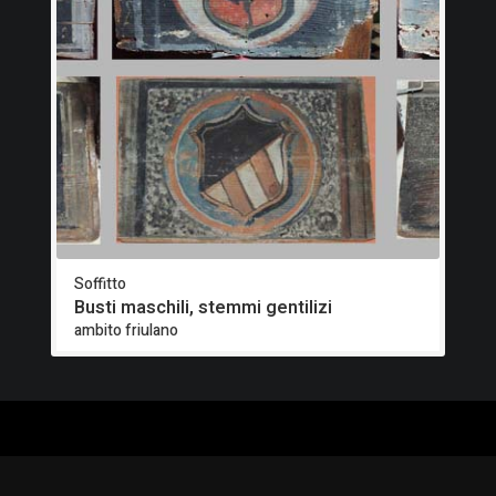
Soffitto
Busti maschili, stemmi gentilizi
ambito friulano
ALOGO
CHI SIAMO
RISORSE