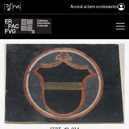
tavoletta da soffitto, ambito fri
Accedi ai beni ecclesiastici