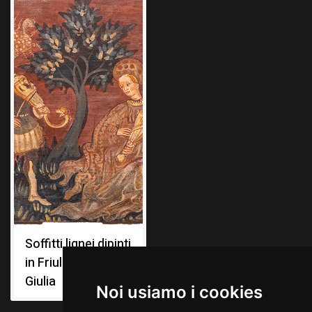
Soffitti lignei dipinti
in Friuli Venezia
Giulia
Noi usiamo i cookies