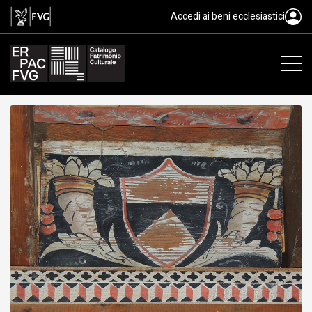
tavoletta da soffitto, ambito fri
Accedi ai beni ecclesiastici