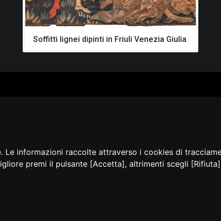
Soffitti lignei dipinti in Friuli Venezia Giulia
ALOGO
CHI SIAMO
RISORSE
CORSI
Contatti
Formazione - Musei
EI
Cosa facciamo
Formazione - Biblioteche
PPA
La nostra storia
Progetti
EVIDENZA
Convegni, seminari, event
BLICAZIONI
e. Le informazioni raccolte attraverso i cookies di tracciam
AMMER
igliore premi il pulsante [Accetta], altrimenti scegli [Rifiut
sibilità
Privacy e Note
Cookie
Amministrazione
Dichia
legali
policy
trasparente
accessi