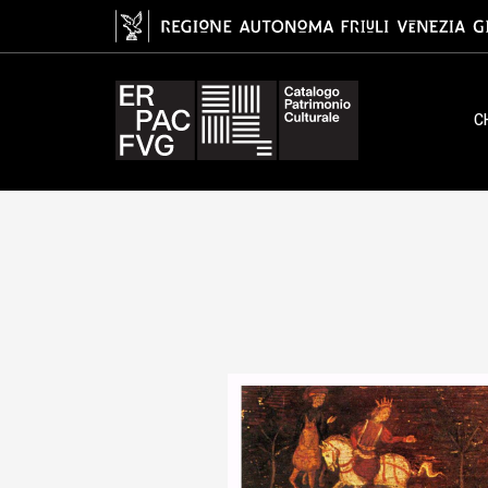
soffitto, Baietto Antonio, XV
C