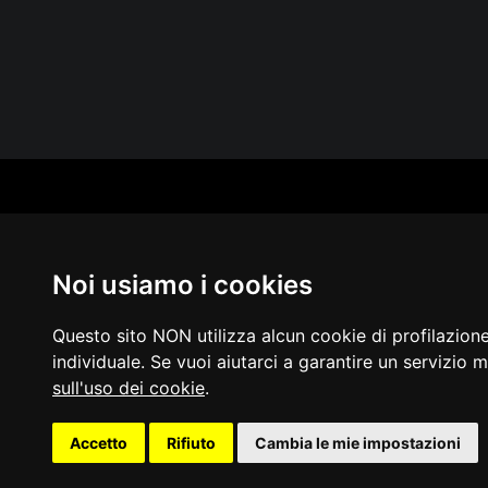
CAT
PER
MUS
Noi usiamo i cookies
MA
IN 
PUB
Questo sito NON utilizza alcun cookie di profilazion
individuale. Se vuoi aiutarci a garantire un servizio m
sull'uso dei cookie
.
Acces
Accetto
Rifiuto
Cambia le mie impostazioni