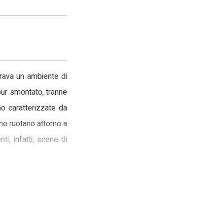
orava un ambiente di
ur smontato, tranne
no caratterizzate da
che ruotano attorno a
i, infatti, scene di
, la realizzazione di
particolare, risulta
ppella del Gonfalone