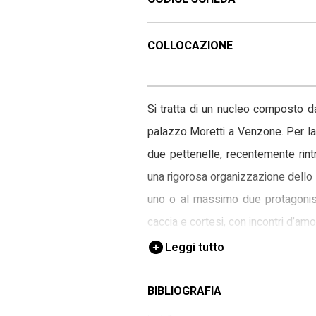
COLLOCAZIONE
Si tratta di un nucleo composto d
palazzo Moretti a Venzone. Per la
due pettenelle, recentemente rint
una rigorosa organizzazione dello s
uno o al massimo due protagonisti
caccia e cortesi, con incontri d’amo
Leggi tutto
Dal punto di vista compositivo, ico
questo ciclo può essere ragionevol
BIBLIOGRAFIA
essere attivo a Venzone tra il 141