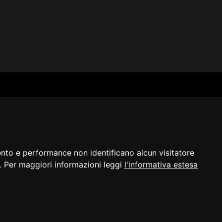
SERVIZI
SEGUICI
Archivio fotografico
Biblioteca
Formazione e consulenza
i
ento e performance non identificano alcun visitatore
a]. Per maggiori informazioni leggi
l'informativa estesa
razione di
Cambio preferenze
©2023 - ERPAC
bilità
cookie
FVG