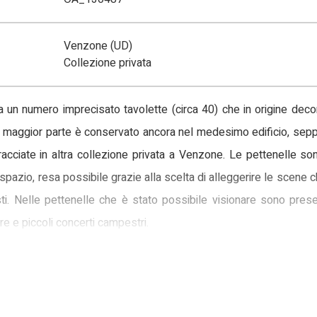
Venzone (UD)
Collezione privata
a un numero imprecisato tavolette (circa 40) che in origine dec
 maggior parte è conservato ancora nel medesimo edificio, sepp
racciate in altra collezione privata a Venzone. Le pettenelle so
pazio, resa possibile grazie alla scelta di alleggerire le scene 
. Nelle pettenelle che è stato possibile visionare sono present
re e piccoli concerti campestri.
nografico, stilistico e soprattutto dall’esame del ductus pittorico
mente assegnata alla bottega di Antonio Baietto. Quest’ultimo, in 
0 e il 1420 circa, impegnato nella decorazione a fresco della ca